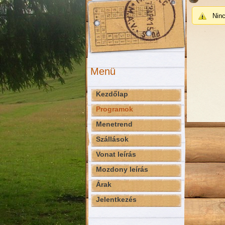
Ninc
Menü
Kezdőlap
Programok
Menetrend
Szállások
Vonat leírás
Mozdony leírás
Árak
Jelentkezés